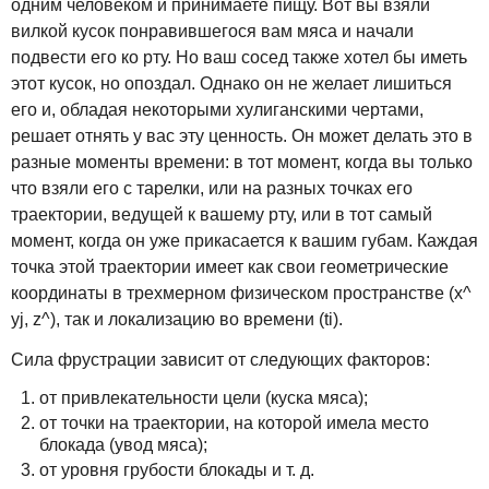
одним человеком и принимаете пищу. Вот вы взяли
вилкой кусок понравившегося вам мяса и начали
подвести его ко рту. Но ваш сосед также хотел бы иметь
этот кусок, но опоздал. Однако он не желает лишиться
его и, обладая некоторыми хулиганскими чертами,
решает отнять у вас эту ценность. Он может делать это в
разные моменты времени: в тот момент, когда вы только
что взяли его с тарелки, или на разных точках его
траектории, ведущей к вашему рту, или в тот самый
момент, когда он уже прикасается к вашим губам. Каждая
точка этой траектории имеет как свои геометрические
координаты в трехмерном физическом пространстве (х^
yj, z^), так и локализацию во времени (ti).
Сила фрустрации зависит от следующих факторов:
от привлекательности цели (куска мяса);
от точки на траектории, на которой имела место
блокада (увод мяса);
от уровня грубости блокады и т. д.