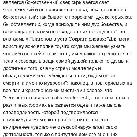
является божественный свет, скрывается свет
человеческий и не появляется снова, пока не скроется
божественный; так бывает с пророками, дух которых как
бы оставляет их, когда приходит к ним дух божества, и
возвращается к ним по отходе от них последнего"; во
влагаемых Платоном в уста Сократа словах: "Для меня
воистину ясно вполне то, что когда мы желаем узнать
что-либо во всей его чистоте, мы должны отрешиться от
тела и созерцать вещи самой душой; только тогда мы и
достигнем того, к чему стремимся теперь и
обладателями чего, убеждены в том, будем после
смерти, а именно мудрости"; наконец, в повторяемых на
все лады христианскими мистиками словах, что
"sensuum occasus veritatis exortus est", – во всем этом в
различных формах выражается одна и та же мысль,
справедливость которой подтверждается
сомнамбулизмом и которая состоит в том, что
внутреннее чувство человека обнаруживает свою
деятельность только с притуплением его внешних