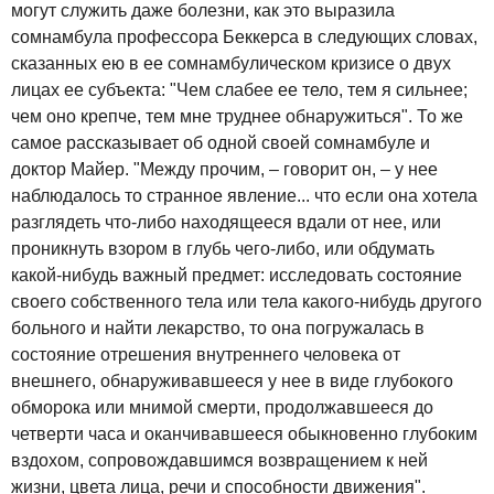
могут служить даже болезни, как это выразила
сомнамбула профессора Беккерса в следующих словах,
сказанных ею в ее сомнамбулическом кризисе о двух
лицах ее субъекта: "Чем слабее ее тело, тем я сильнее;
чем оно крепче, тем мне труднее обнаружиться". То же
самое рассказывает об одной своей сомнамбуле и
доктор Майер. "Между прочим, – говорит он, – у нее
наблюдалось то странное явление... что если она хотела
разглядеть что-либо находящееся вдали от нее, или
проникнуть взором в глубь чего-либо, или обдумать
какой-нибудь важный предмет: исследовать состояние
своего собственного тела или тела какого-нибудь другого
больного и найти лекарство, то она погружалась в
состояние отрешения внутреннего человека от
внешнего, обнаруживавшееся у нее в виде глубокого
обморока или мнимой смерти, продолжавшееся до
четверти часа и оканчивавшееся обыкновенно глубоким
вздохом, сопровождавшимся возвращением к ней
жизни, цвета лица, речи и способности движения".