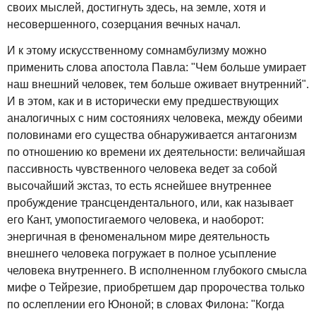
своих мыслей, достигнуть здесь, на земле, хотя и
несовершенного, созерцания вечных начал.
И к этому искусственному сомнамбулизму можно
применить слова апостола Павла: "Чем больше умирает
наш внешний человек, тем больше оживает внутренний".
И в этом, как и в исторически ему предшествующих
аналогичных с ним состояниях человека, между обеими
половинами его существа обнаруживается антагонизм
по отношению ко времени их деятельности: величайшая
пассивность чувственного человека ведет за собой
высочайший экстаз, то есть яснейшее внутреннее
пробуждение трансцендентального, или, как называет
его Кант, умопостигаемого человека, и наоборот:
энергичная в феноменальном мире деятельность
внешнего человека погружает в полное усыпление
человека внутреннего. В исполненном глубокого смысла
мифе о Тейрезие, приобретшем дар пророчества только
по ослеплении его Юноной; в словах Филона: "Когда