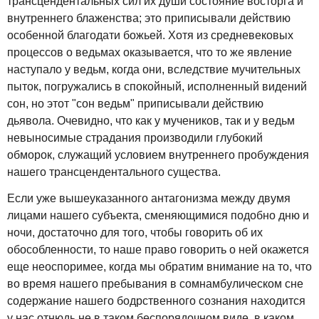
трансцендентальных сил их души состояние восторга и
внутреннего блаженства; это приписывали действию
особенной благодати божьей. Хотя из средневековых
процессов о ведьмах оказывается, что то же явление
наступало у ведьм, когда они, вследствие мучительных
пыток, погружались в спокойный, исполненный видений
сон, но этот "сон ведьм" приписывали действию
дьявола. Очевидно, что как у мучеников, так и у ведьм
невыносимые страдания производили глубокий
обморок, служащий условием внутреннего пробуждения
нашего трансцендентального существа.
Если уже вышеуказанного антагонизма между двумя
лицами нашего субъекта, сменяющимися подобно дню и
ночи, достаточно для того, чтобы говорить об их
обособленности, то наше право говорить о ней окажется
еще неоспоримее, когда мы обратим внимание на то, что
во время нашего пребывания в сомнамбулическом сне
содержание нашего бодрственного сознания находится
у нас отнюдь не в таком беспорядочном виде, в каком