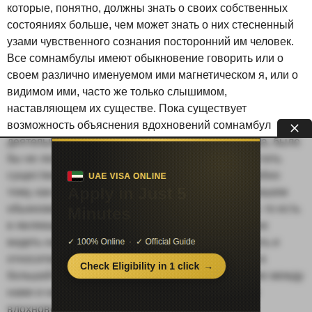
которые, понятно, должны знать о своих собственных
состояниях больше, чем может знать о них стесненный
узами чувственного сознания посторонний им человек.
Все сомнамбулы имеют обыкновение говорить или о
своем различно именуемом ими магнетическом я, или о
видимом ими, часто же только слышимом,
наставляющем их существе. Пока существует
возможность объяснения вдохновений сомнамбул
деятельностью их трансцендентального существа, было
бы не логично, увлекаясь их показаниями, допустить
существование существ трансцендентных. Подобно
тому, как нельзя смотреть на имеющий место в нашем
обыкновенном сне диалог иначе, как на монолог, то есть
в являющемся нам в нем человеческом образе не
видеть нашего двойника, так точно надо поступать и
относительно сомнамбулизма, в котором только в
большей степени обнаруживается существующее между
нами и нашим двойником различие. Но сами эти
вдохновения возбраняют нам доводить наше