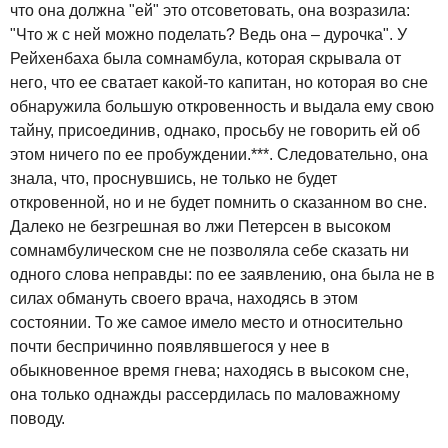
что она должна "ей" это отсоветовать, она возразила:
"Что ж с ней можно поделать? Ведь она – дурочка". У
Рейхенбаха была сомнамбула, которая скрывала от
него, что ее сватает какой-то капитан, но которая во сне
обнаружила большую откровенность и выдала ему свою
тайну, присоединив, однако, просьбу не говорить ей об
этом ничего по ее пробуждении.***. Следовательно, она
знала, что, проснувшись, не только не будет
откровенной, но и не будет помнить о сказанном во сне.
Далеко не безгрешная во лжи Петерсен в высоком
сомнамбулическом сне не позволяла себе сказать ни
одного слова неправды: по ее заявлению, она была не в
силах обмануть своего врача, находясь в этом
состоянии. То же самое имело место и относительно
почти беспричинно появлявшегося у нее в
обыкновенное время гнева; находясь в высоком сне,
она только однажды рассердилась по маловажному
поводу.